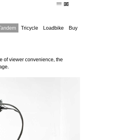
 Tandem
Tricycle
Loadbike
Buy
ke of viewer convenience, the
uage.
Sorry, this entry is only ava
content is shown below in t