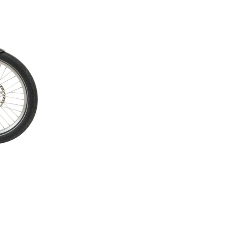
currently working
on the translation.
For the sake of
viewer
convenience, the
content is shown
below in the
alternative
language. You
may click the link
to switch the
active language.
120x40cm