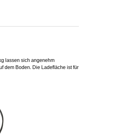
kg lassen sich angenehm
auf dem Boden. Die Ladefläche ist für
PaxFalttande
Sorry, this entry is
only available in
German
. We are